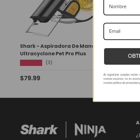
Shark - Aspiradora De Mano Inalámbrica
Ultracyclone Pet Pro Plus
OBT
(3)
★★★★★
Al registrarte aceptas recibi
Precio normal
$79.99
nuevos usuarios, no es acumul
nuestra política de privacidad 
A
¿