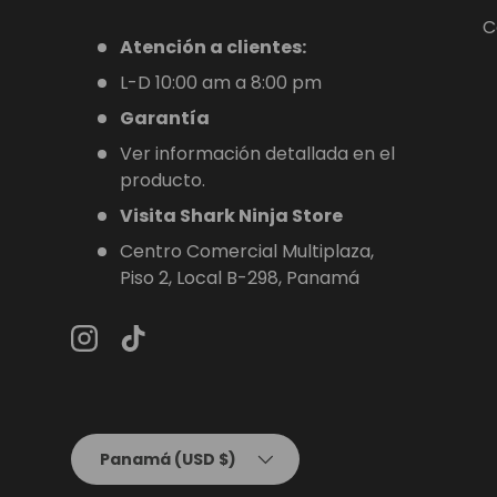
C
Atención a clientes:
L-D 10:00 am a 8:00 pm
Garantía
Ver información detallada en el
producto.
Visita Shark Ninja Store
Centro Comercial Multiplaza,
Piso 2, Local B-298, Panamá
Instagram
TikTok
País/Región
Panamá (USD $)