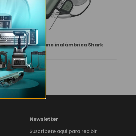
Aspiradora de mano inalámbrica Shark
CH901
Precio normal
$79.99
Newsletter
Suscríbete aquí para recibir