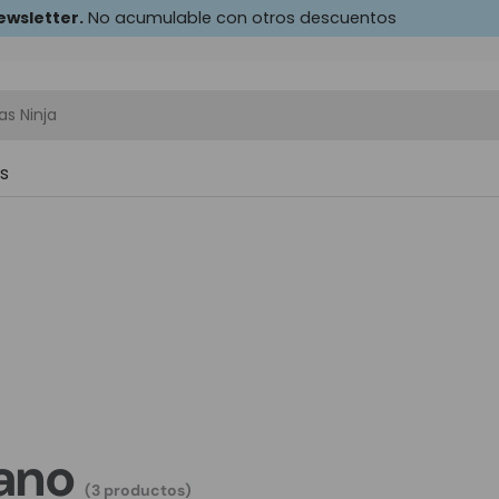
ewsletter.
No acumulable con otros descuentos
as Ninja
as
ano
(3 productos)