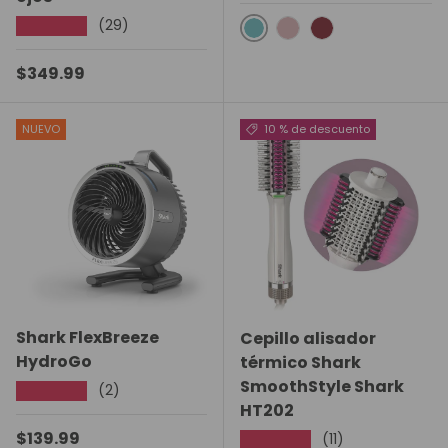
(29)
★★★★★
Juniper
Lychee
Raspberry
Precio normal
$349.99
NUEVO
10 % de descuento
Shark FlexBreeze
Cepillo alisador
HydroGo
térmico Shark
SmoothStyle Shark
(2)
★★★★★
HT202
Precio normal
$139.99
(11)
★★★★★