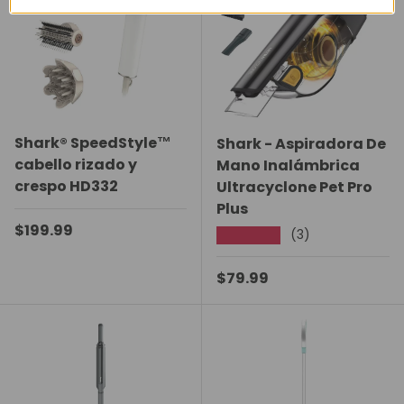
Shark® SpeedStyle™
Shark - Aspiradora De
cabello rizado y
Mano Inalámbrica
crespo HD332
Ultracyclone Pet Pro
Plus
Precio normal
$199.99
(3)
★★★★★
Precio normal
$79.99