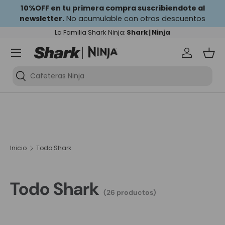
10%OFF en tu primera compra suscribiendote al
newsletter.
Ir al contenido
No acumulable con otros descuentos
La Familia Shark Ninja:
Shark
|
Ninja
Iniciar se
Ces
Cafeteras Ninja
Inicio
Todo Shark
Todo Shark
(26 productos)