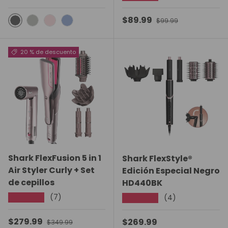
Precio de venta
$89.99
Precio normal
$99.99
Gris Ocuro
Gris Claro
Rosa Pastel
Azul pastel
20 % de descuento
Shark FlexFusion 5 in 1
Shark FlexStyle®
Air Styler Curly + Set
Edición Especial Negro
de cepillos
HD440BK
(7)
★★★★★
(4)
★★★★★
Precio de venta
$279.99
Precio normal
Precio normal
$269.99
$349.99