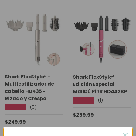
Shark FlexStyle® -
Shark FlexStyle®
Multiestilizador de
Edición Especial
cabello HD435 -
Malibú Pink HD442BP
Rizado y Crespo
(1)
★★★★★
(5)
★★★★★
Precio normal
$289.99
Precio normal
$249.99