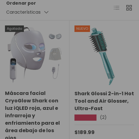
Ordenar por
Lista
Cuadr
Características
Agotado
NUEVO
Máscara facial
Shark Glossi 2-in-1 Hot
CryoGlow Shark con
Tool and Air Glosser,
luz iQLED roja, azul e
Ultra-Fast
infrarroja y
(2)
★★★★★
enfriamiento para el
área debajo de los
Precio normal
$189.99
ojos