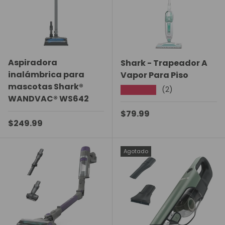
Aspiradora
Shark - Trapeador A
inalámbrica para
Vapor Para Piso
mascotas Shark®
(2)
★★★★★
WANDVAC® WS642
Precio normal
$79.99
Precio normal
$249.99
Agotado