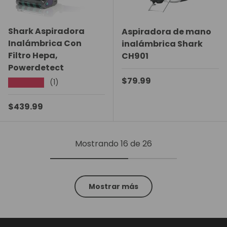
Shark Aspiradora
Aspiradora de mano
Inalámbrica Con
inalámbrica Shark
Filtro Hepa,
CH901
Powerdetect
Precio normal
$79.99
(1)
★★★★★
Precio normal
$439.99
Mostrando 16 de 26
Mostrar más