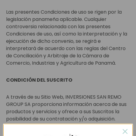
Las presentes Condiciones de uso se rigen por la
legislación panameña aplicable. Cualquier
controversia relacionada con las presentes
Condiciones de uso, así como la interpretación y la
ejecución de dicho convenio, se regirá e
interpretará de acuerdo con las reglas del Centro
de Conciliación y Arbitraje de la Cámara de
Comercio, Industrias y Agricultura de Panamá.
CONDICIÓN DEL SUSCRITO
A través de su Sitio Web, INVERSIONES SAN REMO
GROUP SA proporciona información acerca de sus
productos y servicios y ofrece a sus Suscritos la
posibilidad de su contratación y/o adquisición.
Debido al contenido y la finalidad del Sitio Web, las
personas que quieran beneficiarse de estos