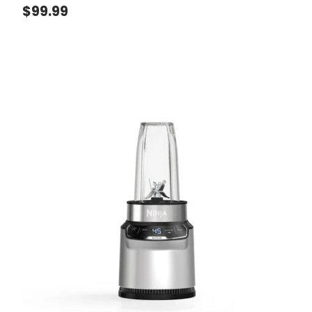
Precio normal
$99.99