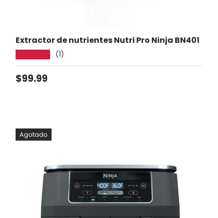
Extractor de nutrientes Nutri Pro Ninja BN401
(1)
★★★★★
Precio normal
$99.99
Agotado