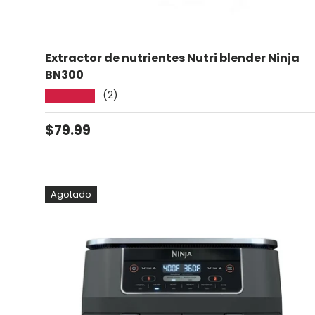
Extractor de nutrientes Nutri blender Ninja
BN300
(2)
★★★★★
Precio normal
$79.99
Agotado