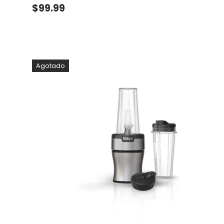
Precio normal
$99.99
Agotado