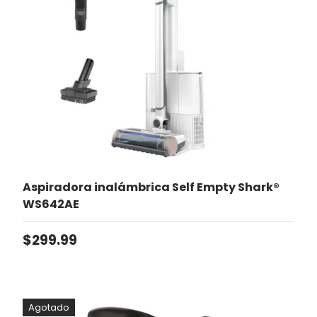
Aspiradora inalámbrica Self Empty Shark®
WS642AE
Precio normal
$299.99
Agotado