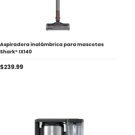
Aspiradora inalámbrica para mascotas
Shark® IX140
Precio normal
$239.99