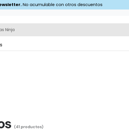
ewsletter.
No acumulable con otros descuentos
as Ninja
as
os
(41 productos)