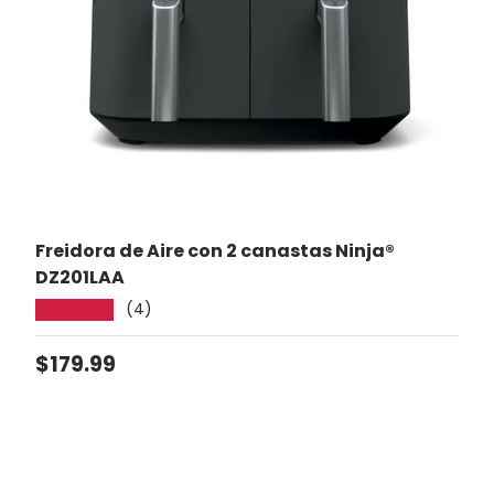
Freidora de Aire con 2 canastas Ninja®
DZ201LAA
(4)
★★★★★
Precio normal
$179.99