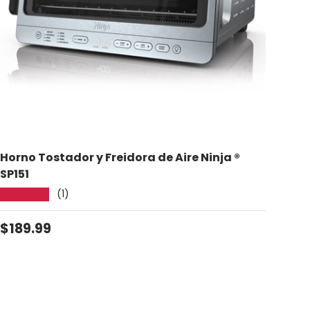
Horno Tostador y Freidora de Aire Ninja ®
SP151
(1)
★★★★★
Precio normal
$189.99