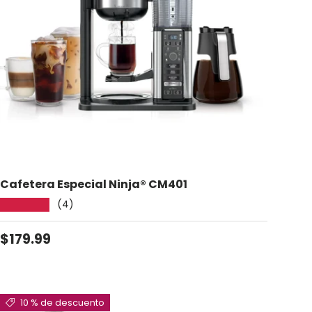
Cafetera Especial Ninja® CM401
(4)
★★★★★
Precio normal
$179.99
10 % de descuento