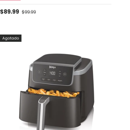
Precio de venta
Precio normal
$89.99
$99.99
Agotado