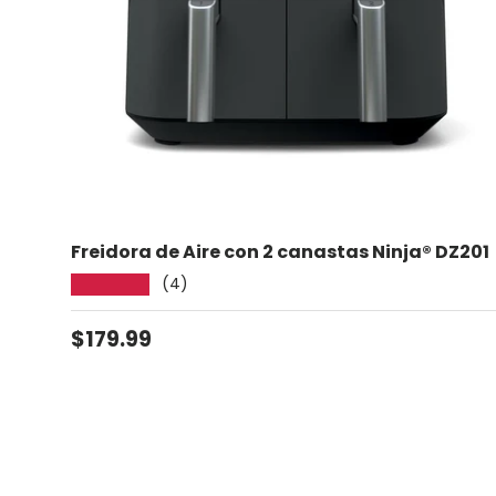
Freidora de Aire con 2 canastas Ninja® DZ201
(4)
★★★★★
Precio normal
$179.99