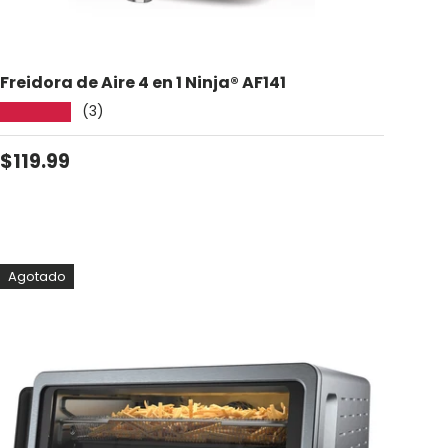
Freidora de Aire 4 en 1 Ninja® AF141
(3)
★★★★★
Precio normal
$119.99
Agotado