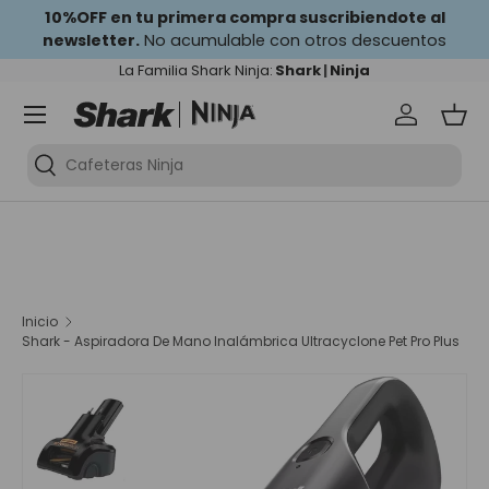
10%OFF en tu primera compra suscribiendote al
newsletter.
Ir al contenido
No acumulable con otros descuentos
La Familia Shark Ninja:
Shark
|
Ninja
Iniciar se
Ces
Cafeteras Ninja
Inicio
Shark - Aspiradora De Mano Inalámbrica Ultracyclone Pet Pro Plus
Ir directamente a la información del producto