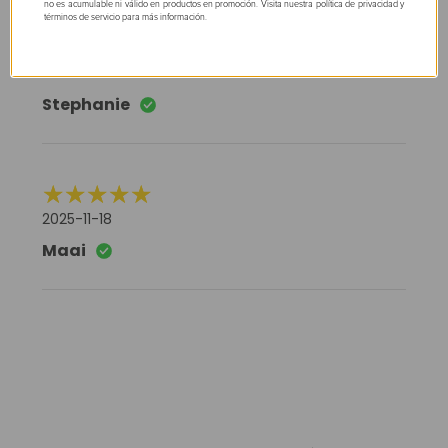
no es acumulable ni válido en productos en promoción. Visita nuestra política de privacidad y
términos de servicio para más información.
2026-02-14
Stephanie
2025-11-18
Maai