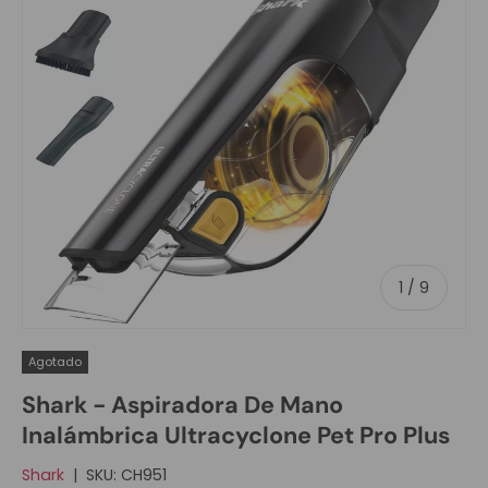
de
1
/
9
Agotado
Shark - Aspiradora De Mano
Inalámbrica Ultracyclone Pet Pro Plus
Shark
|
SKU:
CH951