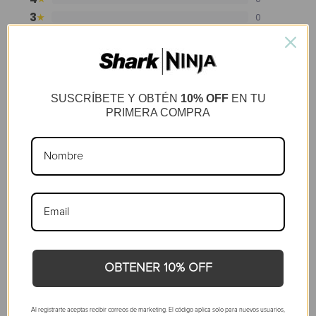
3
0
★
2
0
★
1
0
★
SUSCRÍBETE Y OBTÉN
10% OFF
EN TU
RESEÑAS
PRIMERA COMPRA
5.00
Reviews por Whatsapp by
2026-02-16
OBTENER 10% OFF
Yissel
Excelente producto
Al registrarte aceptas recibir correos de marketing. El código aplica solo para nuevos usuarios,