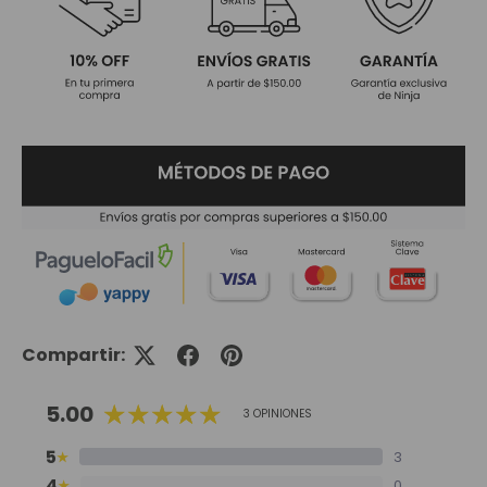
Compartir:
5.00
3 OPINIONES
5
3
★
4
0
★